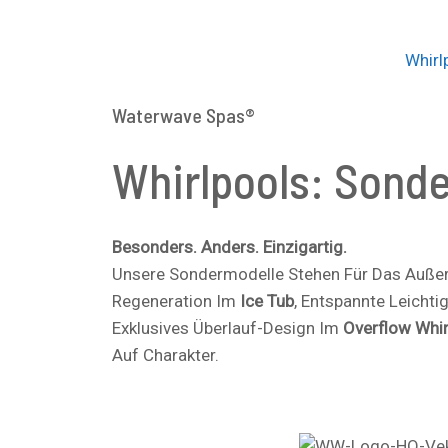
Zum
Inhalt
Whirl
Springen
Waterwave Spas®
Whirlpools: Sond
Besonders. Anders. Einzigartig.
Unsere Sondermodelle Stehen Für Das Außer
Regeneration Im
Ice Tub
, Entspannte Leichti
Exklusives Überlauf-Design Im
Overflow Whir
Auf Charakter.